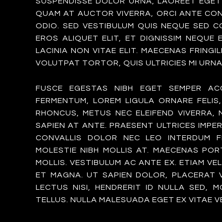
SUSPENDISSE DOLOR URNA, LAOREET EGET 
QUAM AT AUCTOR VIVERRA, ORCI ANTE CON
ODIO. SED VESTIBULUM QUIS NEQUE SED CON
EROS ALIQUET ELIT, ET DIGNISSIM NEQUE
LACINIA NON VITAE ELIT. MAECENAS FRING
VOLUTPAT TORTOR, QUIS ULTRICIES MI URNA
FUSCE EGESTAS NIBH EGET SEMPER AC
FERMENTUM, LOREM LIGULA ORNARE FELIS
RHONCUS, METUS NEC ELEIFEND VIVERRA, 
SAPIEN AT ANTE. PRAESENT ULTRICES IMPE
CONVALLIS DOLOR NEC LEO INTERDUM FE
MOLESTIE NIBH MOLLIS AT. MAECENAS POR
MOLLIS. VESTIBULUM AC ANTE EX. ETIAM V
ET MAGNA. UT SAPIEN DOLOR, PLACERAT VE
LECTUS NISI, HENDRERIT ID NULLA SED, M
TELLUS. NULLA MALESUADA EGET EX VITAE V