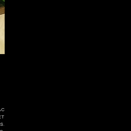
AC
ET
S.