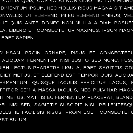
MOLLIS QUIS, COMMODO NON ODIO. NULLAM FINIBU
DIMENTUM IPSUM, NEC MOLLIS RISUS MAGNA SIT AM
VALLIS. UT ELEIFEND, MI EU ELEIFEND FINIBUS, VEL
 ELIT QUIS ANTE. DONEC NON NULLA A DIAM POSUE
ILLA, LIBERO ET CONSECTETUR MAXIMUS, IPSUM MAG
 EGET SAPIEN.
CUMSAN. PROIN ORNARE, RISUS ET CONSECTET
, ALIQUAM FERMENTUM NISI JUSTO SED NUNC. FUS
NIBH LECTUS PHARETRA LIGULA, EGET SAGITTIS OD
RDIET METUS, ET ELEIFEND EST TEMPOR QUIS. ALIQU
RMENTUM. QUISQUE IACULIS EFFICITUR LACUS, 
TTITOR SEM A MASSA IACULIS, NEC PULVINAR MAG
ELIT METUS, MATTIS EU FERMENTUM PLACERAT, BLAND
L NISI SED, SAGITTIS SUSCIPIT NISL. PELLENTESQ
OLESTIE FACILISIS RISUS. PROIN EGET CONSECTET
ESTIBULUM.