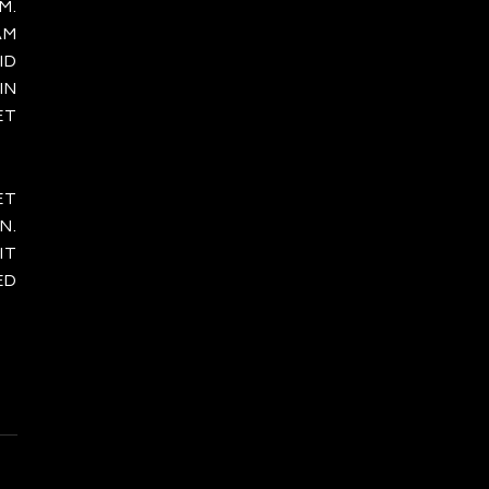
M.
AM
ID
IN
ET
ET
N.
IT
ED